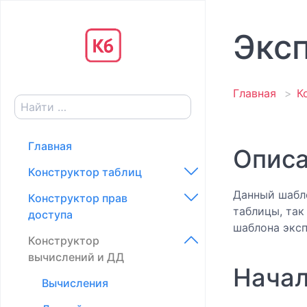
Эксп
Главная
К
Главная
Опис
Конструктор таблиц
Данный шабло
Конструктор прав
Конфигурация
таблицы, так
доступа
Создание категорий и
шаблона эксп
Конструктор
таблиц
Доступ к действиям в
вычислений и ДД
таблице
Создание полей
Начал
Доступ к элементам в
Вычисления
Типы полей
таблице