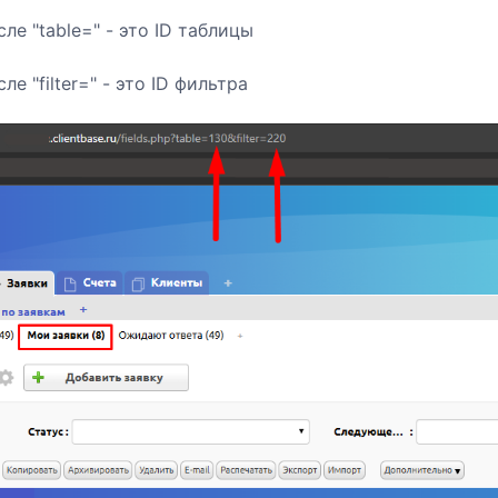
ле "table=" - это ID таблицы
ле "filter=" - это ID фильтра