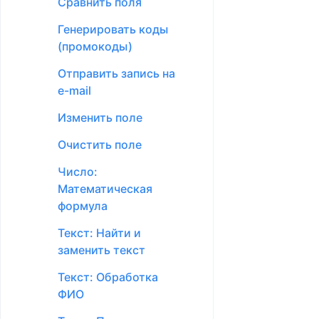
Сравнить поля
Поиск
Генерировать коды
Режим отображения в
(промокоды)
настройках полей
Отправить запись на
Календарь
e-mail
Избранные записи
Изменить поле
Массовое
Очистить поле
редактирование
записей
Число:
Математическая
формула
Текст: Найти и
заменить текст
Текст: Обработка
ФИО