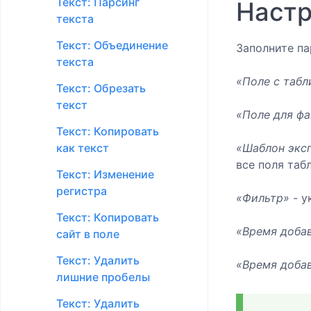
Текст: Парсинг
Наст
текста
Текст: Объединение
Заполните п
текста
«Поле с табл
Текст: Обрезать
текст
«Поле для фа
Текст: Копировать
«Шаблон экс
как текст
все поля таб
Текст: Изменение
регистра
«Фильтр»
- у
Текст: Копировать
«Время доба
сайт в поле
Текст: Удалить
«Время доба
лишние пробелы
Текст: Удалить