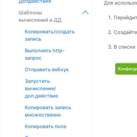
Допдействия
Для использо
Подтаблицы
Настройки групп
Шаблоны
доступа
Доптаблицы
Перейдит
вычислений и ДД
Правила доступа
Фильтры
Копировать/создать
Создайте
Быстрая настройка
запись
Напоминания
доступа при создании
В списке
Выполнить http-
Информеры
элемента
запрос
Экспорт
Настройка графика
Отправить вебхук
доступа
Импорт
Запустить
Настройка доступа
Внешние формы
вычисление/
для техподдержки
доп.действие
Цветовое
Автоустановка прав
форматирование
Копировать запись
множественно
Маски ввода
Копировать поле
Пользователи