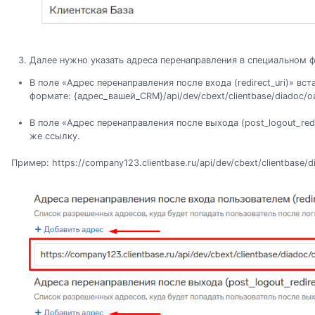
Далее нужно указать адреса перенаправления в специальном 
В поле «Адрес перенаправления после входа (redirect_uri)» вс
формате: {адрес_вашей_CRM}/api/dev/cbext/clientbase/diadoc/o
В поле «Адрес перенаправления после выхода (post_logout_redi
же ссылку.
Пример: https://company123.clientbase.ru/api/dev/cbext/clientbase/