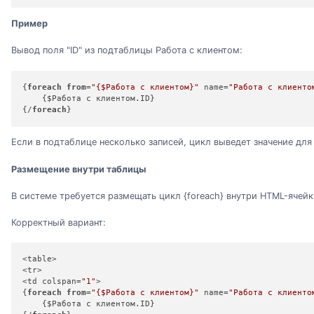
Пример
Вывод поля "ID" из подтаблицы Работа с клиентом:
{
foreach
from
=
"
{$Работа с клиентом}
"
 name=
"Работа с клиенто
    {$Работа с клиентом.ID}

{/
foreach
}
Если в подтаблице несколько записей, цикл выведет значение для
Размещение внутри таблицы
В системе требуется размещать цикл {foreach} внутри HTML-ячей
Корректный вариант:
<table>

<tr>

<td colspan=
"1"
>

{
foreach
from
=
"
{$Работа с клиентом}
"
 name=
"Работа с клиенто
    {$Работа с клиентом.ID}
