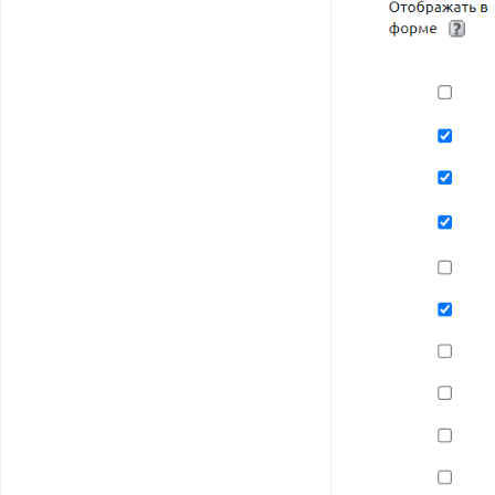
строк
Текст: Удалить
HTML-
форматирование
Текст: Количество
символов и слов
Дата: Установить
текущую дату
Дата: Изменить дату
Дата: Разница
между датами
Дата: Вычислить
день недели
Дата: Перевод в