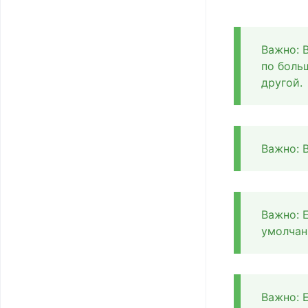
текст
Сумма прописью
Важно: 
Отмена
по боль
редактирования
другой.
поля
Сброс нумерации с
нового года
Важно: 
Копировать
значение поля до
изменения
Важно: 
История изменения
умолчан
поля
Заполнить поле
связи по
пользователю
Важно: 