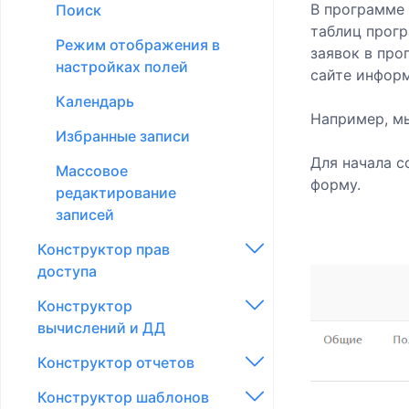
В программе 
Поиск
таблиц прогр
Режим отображения в
заявок в про
настройках полей
сайте инфор
Календарь
Например, мы
Избранные записи
Для начала с
Массовое
форму.
редактирование
записей
Конструктор прав
доступа
Конструктор
Доступ к действиям в
вычислений и ДД
таблице
Конструктор отчетов
Доступ к элементам в
Вычисления
таблице
Конструктор шаблонов
Допдействия
Таблицы