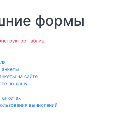
шние формы
онструктор таблиц
иля
 анкеты
нкеты на сайте
ете по хэшу
 анкетах
ользования вычислений