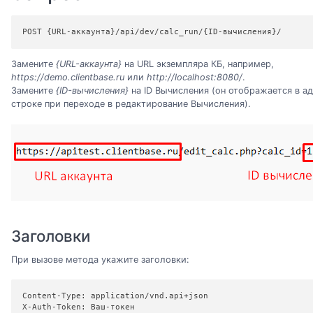
POST {URL-аккаунта}/api/dev/calc_run/{ID-вычисления}/
Замените
{URL-аккаунта}
на URL экземпляра КБ, например,
https://demo.clientbase.ru
или
http://localhost:8080/
.
Замените
{ID-вычисления}
на ID Вычисления (он отображается в а
строке при переходе в редактирование Вычисления).
Заголовки
При вызове метода укажите заголовки:
Content-Type: application/vnd.api+json  

X-Auth-Token: Ваш-токен