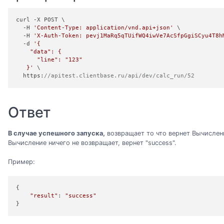
curl -X POST \

  -H 
'Content-Type: application/vnd.api+json'
 \

  -H 
'X-Auth-Token: pevj1MaRq5qTUifWQ4iwVe7AcSfpGgiSCyu4T8h
  -d 
'{ 

    "data": {

      "line": "123"

   }'
 \

  https:
//apitest.clientbase.ru/api/dev/calc_run/52
Ответ
В случае успешного запуска,
возвращает то что вернет Вычислен
Вычисление ничего не возвращает, вернет "success".
Пример:
{

"result"
: 
"success"
}