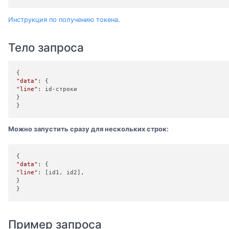
Инструкция по получению токена
.
Тело запроса
"data"
"line"
: id-строки

}

}
Можно запустить сразу для нескольких строк:
"data"
"line"
: [id1, id2],

}

}
Пример запроса