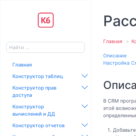
Рас
Главная
К
Описание
Настройка C
Главная
Конструктор таблиц
Опис
Конструктор прав
Конфигурация
доступа
Создание категорий и
В CRM програ
Конструктор
таблиц
Доступ к действиям в
этой возмож
вычислений и ДД
таблице
определенны
Создание полей
Конструктор отчетов
Доступ к элементам в
Вычисления
Типы полей
Добавьте
таблице