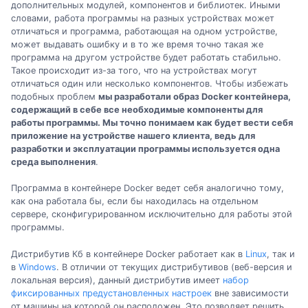
дополнительных модулей, компонентов и библиотек. Иными
словами, работа программы на разных устройствах может
отличаться и программа, работающая на одном устройстве,
может выдавать ошибку и в то же время точно такая же
программа на другом устройстве будет работать стабильно.
Такое происходит из-за того, что на устройствах могут
отличаться один или несколько компонентов. Чтобы избежать
подобных проблем
мы разработали образ Docker контейнера,
содержащий в себе все необходимые компоненты для
работы программы. Мы точно понимаем как будет вести себя
приложение на устройстве нашего клиента, ведь для
разработки и эксплуатации программы используется одна
среда выполнения
.
Программа в контейнере Docker ведет себя аналогично тому,
как она работала бы, если бы находилась на отдельном
сервере, сконфигурированном исключительно для работы этой
программы.
Дистрибутив Кб в контейнере Docker работает как в
Linux
, так и
в
Windows
. В отличии от текущих дистрибутивов (веб-версия и
локальная версия), данный дистрибутив имеет
набор
фиксированных предустановленных настроек
вне зависимости
от машины на которой он расположен. Это позволяет решить