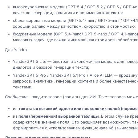
высокоуровневые модели (GPT-5.4 / GPT-5.2 / GPT-5 / GPT-4o
качество генерации, аналитики и понимания контекста;
сбалансированные модели (GPT-5.4-mini / GPT-5-mini / GPT-4.1-
хороший баланс между качеством, скоростью и стоимостью;
бюджетные модели (GPT-5.4-nano/ GPT-5-nano / GPT-4.1-nano
массовых задач, где важна минимальная стоимость обработки
Для Yandex:
YandexGPT 5 Lite — быстрая и экономичная модель для повсе
диалогов и базовой генерации текста;
YandexGPT 5 Pro / YandexGPT 5.1 Pro / Alice AI LLM — продви
запросов, аналитики, генерации контента и более качественн
текстами.
Сообщение
- введите запрос (промпт) для ИИ. Текст запроса може
из
текста со вставкой одного или нескольких полей (перем
из
поля (переменной) выбранной таблицы
. В этом случае пре
содержится в значении поля. Это расширяет возможности, так
формироваться с использованием функционала Кб (вычислений
Доступные предустановленные промпты