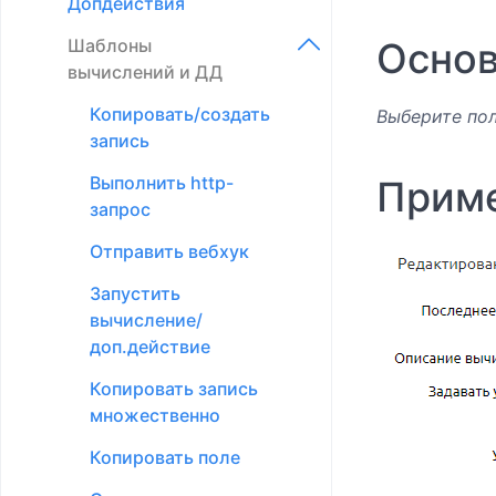
Допдействия
Подтаблицы
Настройки групп
Шаблоны
Основ
доступа
Доптаблицы
вычислений и ДД
Правила доступа
Фильтры
Копировать/создать
Выберите по
Быстрая настройка
запись
Напоминания
доступа при создании
Выполнить http-
Прим
Информеры
элемента
запрос
Экспорт
Настройка графика
Отправить вебхук
доступа
Импорт
Запустить
Настройка доступа
Внешние формы
вычисление/
для техподдержки
доп.действие
Цветовое
Автоустановка прав
форматирование
Копировать запись
множественно
Маски ввода
Копировать поле
Пользователи