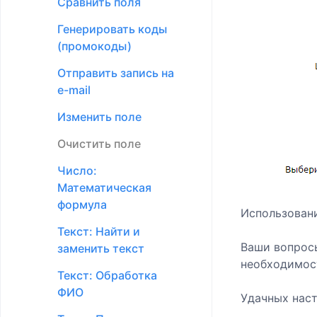
Сравнить поля
Поиск
Генерировать коды
Режим отображения в
(промокоды)
настройках полей
Отправить запись на
Календарь
e-mail
Избранные записи
Изменить поле
Массовое
Очистить поле
редактирование
записей
Число:
Математическая
формула
Использовани
Текст: Найти и
Ваши вопросы
заменить текст
необходимост
Текст: Обработка
ФИО
Удачных наст