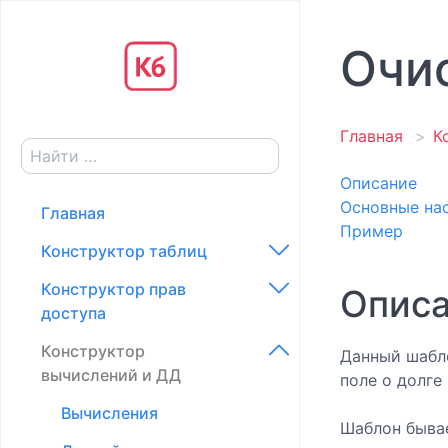
Очи
Главная
К
Описание
Основные на
Главная
Пример
Конструктор таблиц
Конструктор прав
Конфигурация
Опис
доступа
Создание категорий и
Конструктор
таблиц
Доступ к действиям в
Данный шабло
вычислений и ДД
таблице
поле о долге
Создание полей
Доступ к элементам в
Вычисления
Типы полей
Шаблон бывае
таблице