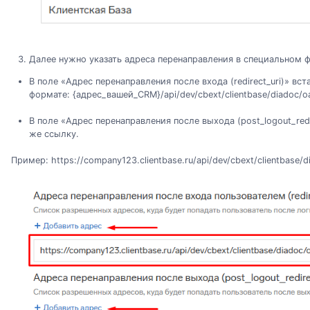
Далее нужно указать адреса перенаправления в специальном 
В поле «Адрес перенаправления после входа (redirect_uri)» вс
формате: {адрес_вашей_CRM}/api/dev/cbext/clientbase/diadoc/o
В поле «Адрес перенаправления после выхода (post_logout_redi
же ссылку.
Пример: https://company123.clientbase.ru/api/dev/cbext/clientbase/